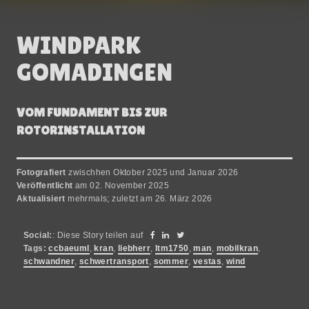
WINDPARK
GOMADINGEN
VOM FUNDAMENT BIS ZUR
ROTORINSTALLATION
Fotografiert
zwischhen Oktober 2025 und Januar 2026
Veröffentlicht
am 02. November 2025
Aktualisiert
mehrmals; zuletzt am 26. März 2026
Social:
: Diese Story teilen auf
Tags:
ccbaeuml
,
kran
,
liebherr
,
ltm1750
,
man
,
mobilkran
,
schwandner
,
schwertransport
,
sommer
,
vestas
,
wind